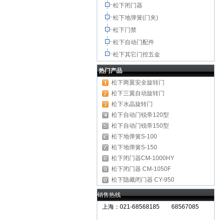
松下闭门器
松下地弹簧(门夹)
松下门禁
松下自动门配件
松下其它门控五金
热门产品
松下两翼安全旋转门
松下三翼自动旋转门
松下水晶旋转门
松下自动门锐帝120型
松下自动门锐帝150型
松下地弹簧S-100
松下地弹簧S-150
松下闭门器CM-1000HY
松下闭门器 CM-1050F
松下隐藏闭门器 CY-950
销售热线
上海：021-68568185 68567085
北京,广州,深圳,天津,重庆,成都